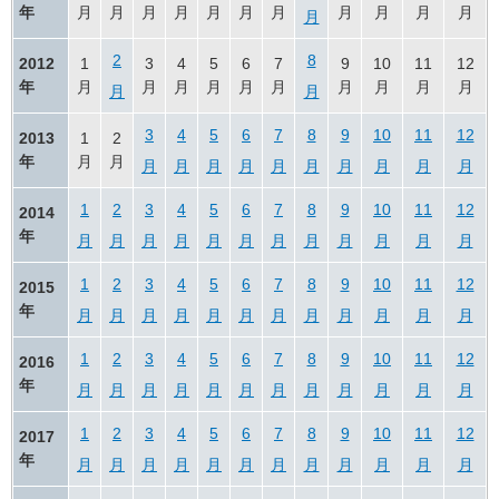
年
月
月
月
月
月
月
月
月
月
月
月
月
2
8
2012
1
3
4
5
6
7
9
10
11
12
年
月
月
月
月
月
月
月
月
月
月
月
月
3
4
5
6
7
8
9
10
11
12
2013
1
2
年
月
月
月
月
月
月
月
月
月
月
月
月
1
2
3
4
5
6
7
8
9
10
11
12
2014
年
月
月
月
月
月
月
月
月
月
月
月
月
1
2
3
4
5
6
7
8
9
10
11
12
2015
年
月
月
月
月
月
月
月
月
月
月
月
月
1
2
3
4
5
6
7
8
9
10
11
12
2016
年
月
月
月
月
月
月
月
月
月
月
月
月
1
2
3
4
5
6
7
8
9
10
11
12
2017
年
月
月
月
月
月
月
月
月
月
月
月
月