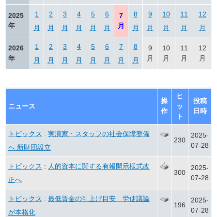
1
2
3
4
5
6
8
9
10
11
12
2025
7
年
月
月
月
月
月
月
月
月
月
月
月
月
1
2
3
4
5
6
7
8
2026
9
10
11
12
年
月
月
月
月
月
月
月
月
月
月
月
月
ヒ
操
投稿
ニュース
ッ
作
日時
ト
トピックス
:
実演家・スタッフの社会保障整備
2025-
230
07-28
へ 新財団設立
トピックス
:
人的資本に関する有報開示様式改
2025-
300
07-28
正へ
トピックス
:
最低賃金の引上げ目安 労使議論
2025-
196
07-28
が本格化