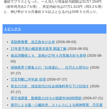
連続でプラスとなった。一人当たり現金給与総額は31万7,254円
（前年同月比2.7％増）。所定内給与は27万1,313円（同3.2％増）
と、伸び率が３カ月連続３％以上となるのは33年５カ月ぶり。
トピックス
高額療養費 改正政令が公布
(2026-08-03)
27年度予算の概算要求基準 閣議了解
(2026-08-03)
食品消費税１％ 首相が27年４月実施方針を表明
(2026-08-
03)
保険業界で募集人の「社保逃れ」 社労士も関与か
(2026-
07-27)
労災判断に半年超 倍増
(2026-07-27)
骨太の方針 現役世代の社会保険料率引下げ目指す
(2026-
07-27)
厚労省調査 勤務医の15％が残業年960時間超
(2026-07-21)
過労による脳・心臓疾患、ストレスによる精神障害 労災最