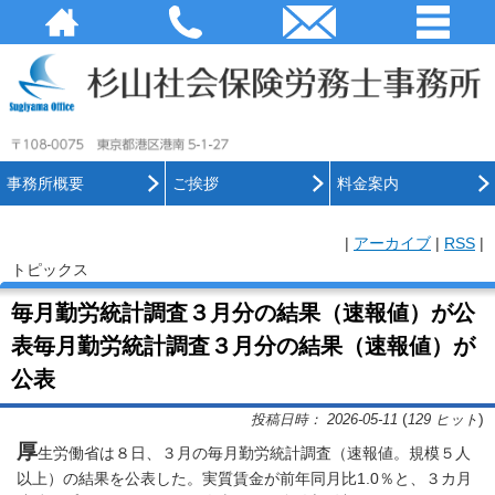
事務所概要
ご挨拶
料金案内
|
アーカイブ
|
RSS
|
トピックス
毎月勤労統計調査３月分の結果（速報値）が公
表毎月勤労統計調査３月分の結果（速報値）が
公表
(
)
投稿日時： 2026-05-11
129 ヒット
厚
生労働省は８日、３月の毎月勤労統計調査（速報値。規模５人
以上）の結果を公表した。実質賃金が前年同月比1.0％と、３カ月