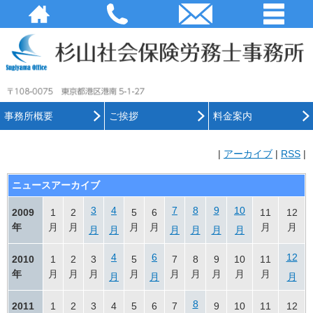
事務所概要
ご挨拶
料金案内
|
アーカイブ
|
RSS
|
ニュースアーカイブ
3
4
7
8
9
10
2009
1
2
5
6
11
12
年
月
月
月
月
月
月
月
月
月
月
月
月
4
6
12
2010
1
2
3
5
7
8
9
10
11
年
月
月
月
月
月
月
月
月
月
月
月
月
8
2011
1
2
3
4
5
6
7
9
10
11
12