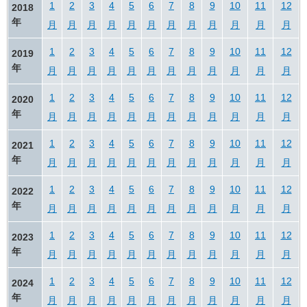
1
2
3
4
5
6
7
8
9
10
11
12
2018
年
月
月
月
月
月
月
月
月
月
月
月
月
1
2
3
4
5
6
7
8
9
10
11
12
2019
年
月
月
月
月
月
月
月
月
月
月
月
月
1
2
3
4
5
6
7
8
9
10
11
12
2020
年
月
月
月
月
月
月
月
月
月
月
月
月
1
2
3
4
5
6
7
8
9
10
11
12
2021
年
月
月
月
月
月
月
月
月
月
月
月
月
1
2
3
4
5
6
7
8
9
10
11
12
2022
年
月
月
月
月
月
月
月
月
月
月
月
月
1
2
3
4
5
6
7
8
9
10
11
12
2023
年
月
月
月
月
月
月
月
月
月
月
月
月
1
2
3
4
5
6
7
8
9
10
11
12
2024
年
月
月
月
月
月
月
月
月
月
月
月
月