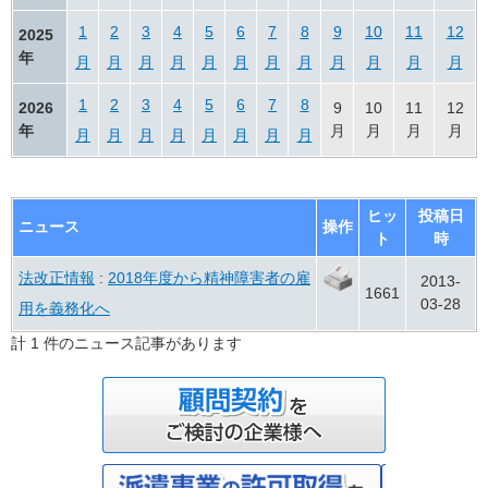
1
2
3
4
5
6
7
8
9
10
11
12
2025
年
月
月
月
月
月
月
月
月
月
月
月
月
1
2
3
4
5
6
7
8
2026
9
10
11
12
年
月
月
月
月
月
月
月
月
月
月
月
月
ヒッ
投稿日
ニュース
操作
ト
時
法改正情報
:
2018年度から精神障害者の雇
2013-
1661
03-28
用を義務化へ
計 1 件のニュース記事があります