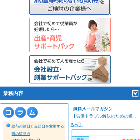
業務内容
【労働トラブル解決のための道し
るべ】
給与の締日と支給日を変更する
際の留意点