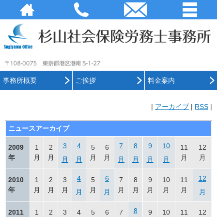
事務所概要
ご挨拶
料金案内
|
アーカイブ
|
RSS
|
ニュースアーカイブ
3
4
7
8
9
10
2009
1
2
5
6
11
12
年
月
月
月
月
月
月
月
月
月
月
月
月
4
6
12
2010
1
2
3
5
7
8
9
10
11
年
月
月
月
月
月
月
月
月
月
月
月
月
8
2011
1
2
3
4
5
6
7
9
10
11
12