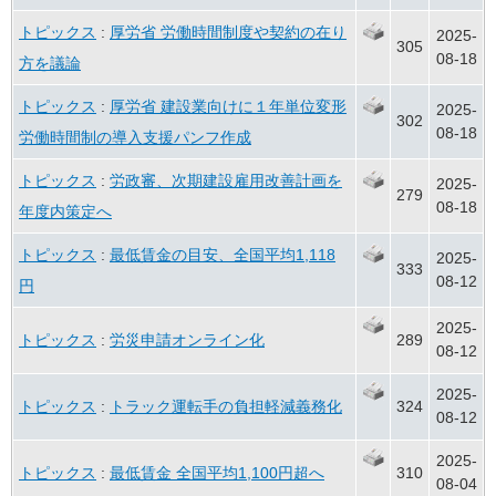
トピックス
:
厚労省 労働時間制度や契約の在り
2025-
305
08-18
方を議論
トピックス
:
厚労省 建設業向けに１年単位変形
2025-
302
08-18
労働時間制の導入支援パンフ作成
トピックス
:
労政審、次期建設雇用改善計画を
2025-
279
08-18
年度内策定へ
トピックス
:
最低賃金の目安、全国平均1,118
2025-
333
08-12
円
2025-
トピックス
:
労災申請オンライン化
289
08-12
2025-
トピックス
:
トラック運転手の負担軽減義務化
324
08-12
2025-
トピックス
:
最低賃金 全国平均1,100円超へ
310
08-04